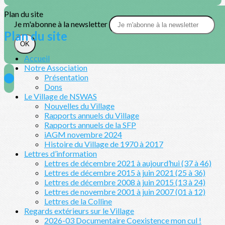
Plan du site
Je m'abonne à la newsletter
Plan du site
OK
Accueil
Notre Association
Présentation
Dons
Le Village de NSWAS
Nouvelles du Village
Rapports annuels du Village
Rapports annuels de la SFP
iAGM novembre 2024
Histoire du Village de 1970 à 2017
Lettres d’information
Lettres de décembre 2021 à aujourd’hui (37 à 46)
Lettres de décembre 2015 à juin 2021 (25 à 36)
Lettres de décembre 2008 à juin 2015 (13 à 24)
Lettres de novembre 2001 à juin 2007 (01 à 12)
Lettres de la Colline
Regards extérieurs sur le Village
2026-03 Documentaire Coexistence mon cul !