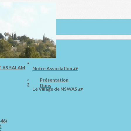
Notre Association
▴
▾
Présentation
Dons
Le Village de NSWAS
▴
▾
 46)
)