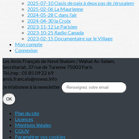
2025-07-10 Oasis de paix à deux pas de Jérusalem
2025-02-06 La Maurienne
2024-05-28 C dans l’air
2024-04-30 la Croix
2023-11-12 Le Parisien
2023-10-25 Radio Canada
2023-02-15 Documentaire sur le Village
Mon compte
Connexion
Les Amis Français de Nevé Shalom / Wahat As-Salam,
Secrétariat, 37 rue de Turenne 75003 Paris
Tél./rep : 01 85 09 22 69
amis.francais@nswas.info
Je m'abonne à la newsletter
OK
Plan du site
Licences
Mentions légales
CGUV
Paramétrer vos cookies