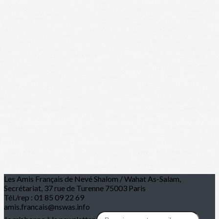
Les Amis Français de Nevé Shalom / Wahat As-Salam,
Secrétariat, 37 rue de Turenne 75003 Paris
Tél./rep : 01 85 09 22 69
amis.francais@nswas.info