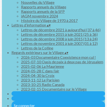
Nouvelles du Village
Rapports annuels du Village
Rapports annuels de la SFP
iAGM novembre 2024
Histoire du Village de 1970 à 2017
Lettres d’information
▴
▾
Lettres de décembre 2021 à aujourd’hui (37 à 46)
Lettres de décembre 2015 à juin 2021 (25 à 36)
Lettres de décembre 2008 à juin 2015 (13 à 24)
Lettres de novembre 2001 à juin 2007 (01 à 12)
Lettres de la Colline
Regards extérieurs sur le Village
▴
▾
2026-03 Documentaire Coexistence mon cul !
2025-07-10 Oasis de paix à deux pas de Jérusalem
2025-02-06 La Maurienne
2024-05-28 C dans l’air
2024-04-30 la Croix
2023-11-12 Le Parisien
2023-10-25 Radio Canada
2023-02-15 Documentaire sur le Village
Se connecter