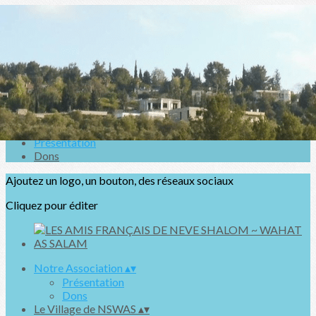
Exporter les lignes sélectionnées
Exporter toutes les colonnes
Exporter uniquement les colonnes affichées
Menu
<
>
Présentation
Dons
Ajoutez un logo, un bouton, des réseaux sociaux
Cliquez pour éditer
Notre Association
▴
▾
Présentation
Dons
Le Village de NSWAS
▴
▾