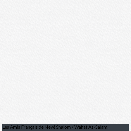
Les Amis Français de Nevé Shalom / Wahat As-Salam,