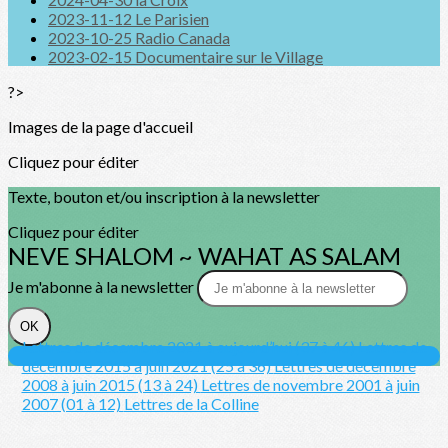
2023-11-12 Le Parisien
2023-10-25 Radio Canada
2023-02-15 Documentaire sur le Village
?>
Images de la page d'accueil
Cliquez pour éditer
Texte, bouton et/ou inscription à la newsletter
Cliquez pour éditer
NEVE SHALOM ~ WAHAT AS SALAM
Je m'abonne à la newsletter
OK
Lettres de décembre 2021 à aujourd’hui (37 à 46)
Lettres de
décembre 2015 à juin 2021 (25 à 36)
Lettres de décembre
2008 à juin 2015 (13 à 24)
Lettres de novembre 2001 à juin
2007 (01 à 12)
Lettres de la Colline