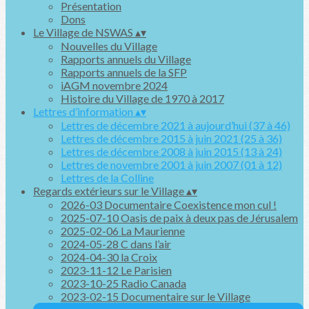
Présentation
Dons
Le Village de NSWAS
▴
▾
Nouvelles du Village
Rapports annuels du Village
Rapports annuels de la SFP
iAGM novembre 2024
Histoire du Village de 1970 à 2017
Lettres d’information
▴
▾
Lettres de décembre 2021 à aujourd’hui (37 à 46)
Lettres de décembre 2015 à juin 2021 (25 à 36)
Lettres de décembre 2008 à juin 2015 (13 à 24)
Lettres de novembre 2001 à juin 2007 (01 à 12)
Lettres de la Colline
Regards extérieurs sur le Village
▴
▾
2026-03 Documentaire Coexistence mon cul !
2025-07-10 Oasis de paix à deux pas de Jérusalem
2025-02-06 La Maurienne
2024-05-28 C dans l’air
2024-04-30 la Croix
2023-11-12 Le Parisien
2023-10-25 Radio Canada
2023-02-15 Documentaire sur le Village