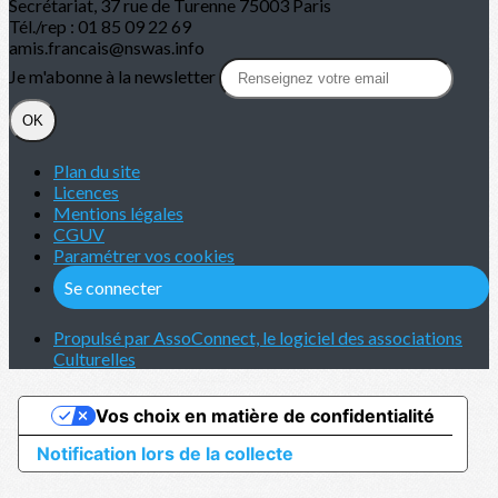
Secrétariat, 37 rue de Turenne 75003 Paris
Tél./rep : 01 85 09 22 69
amis.francais@nswas.info
Je m'abonne à la newsletter
OK
Plan du site
Licences
Mentions légales
CGUV
Paramétrer vos cookies
Se connecter
Propulsé par AssoConnect, le logiciel des associations
Culturelles
Vos choix en matière de confidentialité
Notification lors de la collecte