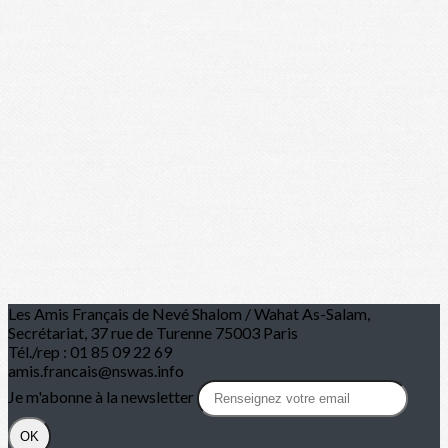
Les Amis Français de Nevé Shalom / Wahat As-Salam,
Secrétariat, 37 rue de Turenne 75003 Paris
Tél./rep : 01 85 09 22 69
amis.francais@nswas.info
Je m'abonne à la newsletter
OK