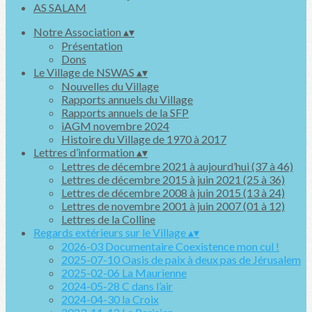
Notre Association
▴
▾
Présentation
Dons
Le Village de NSWAS
▴
▾
Nouvelles du Village
Rapports annuels du Village
Rapports annuels de la SFP
iAGM novembre 2024
Histoire du Village de 1970 à 2017
Lettres d’information
▴
▾
Lettres de décembre 2021 à aujourd’hui (37 à 46)
Lettres de décembre 2015 à juin 2021 (25 à 36)
Lettres de décembre 2008 à juin 2015 (13 à 24)
Lettres de novembre 2001 à juin 2007 (01 à 12)
Lettres de la Colline
Regards extérieurs sur le Village
▴
▾
2026-03 Documentaire Coexistence mon cul !
2025-07-10 Oasis de paix à deux pas de Jérusalem
2025-02-06 La Maurienne
2024-05-28 C dans l’air
2024-04-30 la Croix