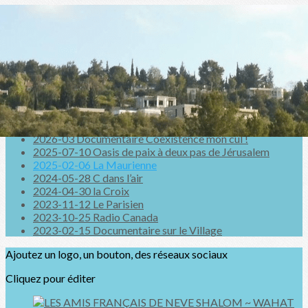
Exporter les lignes sélectionnées
Exporter toutes les colonnes
Exporter uniquement les colonnes affichées
Menu
<
>
2026-03 Documentaire Coexistence mon cul !
2025-07-10 Oasis de paix à deux pas de Jérusalem
2025-02-06 La Maurienne
2024-05-28 C dans l’air
2024-04-30 la Croix
2023-11-12 Le Parisien
2023-10-25 Radio Canada
2023-02-15 Documentaire sur le Village
Ajoutez un logo, un bouton, des réseaux sociaux
Cliquez pour éditer