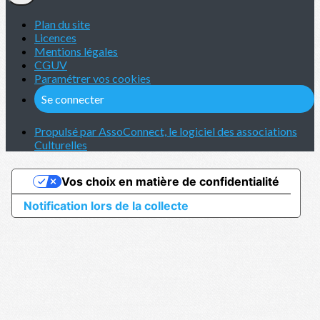
Plan du site
Licences
Mentions légales
CGUV
Paramétrer vos cookies
Se connecter
Propulsé par AssoConnect, le logiciel des associations
Culturelles
Vos choix en matière de confidentialité
Notification lors de la collecte