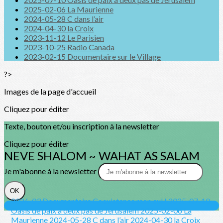
2025-02-06 La Maurienne
2024-05-28 C dans l’air
2024-04-30 la Croix
2023-11-12 Le Parisien
2023-10-25 Radio Canada
2023-02-15 Documentaire sur le Village
?>
Images de la page d'accueil
Cliquez pour éditer
Texte, bouton et/ou inscription à la newsletter
Cliquez pour éditer
NEVE SHALOM ~ WAHAT AS SALAM
Je m'abonne à la newsletter
OK
2026-03 Documentaire Coexistence mon cul !
2025-07-10
Oasis de paix à deux pas de Jérusalem
2025-02-06 La
Maurienne
2024-05-28 C dans l’air
2024-04-30 la Croix