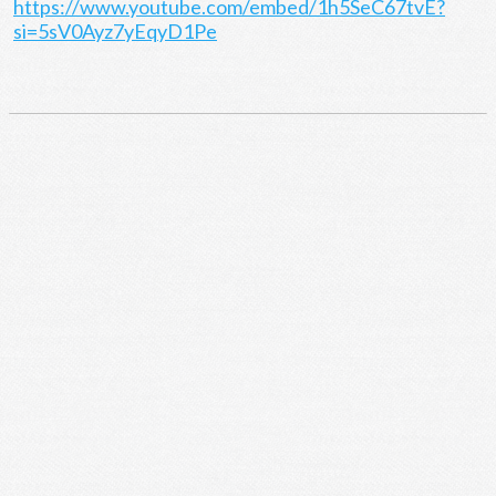
https://www.youtube.com/embed/1h5SeC67tvE?
si=5sV0Ayz7yEqyD1Pe