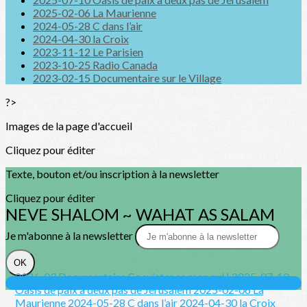
2025-02-06 La Maurienne
2024-05-28 C dans l’air
2024-04-30 la Croix
2023-11-12 Le Parisien
2023-10-25 Radio Canada
2023-02-15 Documentaire sur le Village
?>
Images de la page d'accueil
Cliquez pour éditer
Texte, bouton et/ou inscription à la newsletter
Cliquez pour éditer
NEVE SHALOM ~ WAHAT AS SALAM
Je m'abonne à la newsletter
OK
2026-03 Documentaire Coexistence mon cul !
2025-07-10
Oasis de paix à deux pas de Jérusalem
2025-02-06 La
Maurienne
2024-05-28 C dans l’air
2024-04-30 la Croix