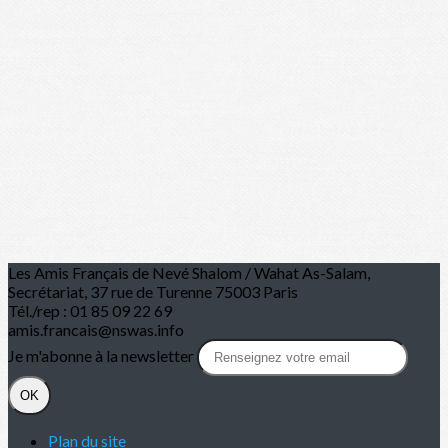
Les Amis Français de Nevé Shalom / Wahat As-Salam,
Secrétariat, 37 rue de Turenne 75003 Paris
Tél./rep : 01 85 09 22 69
amis.francais@nswas.info
Je m'abonne à la newsletter
OK
Plan du site