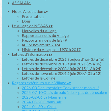
Notre Association
▴
▾
Présentation
Dons
Le Village de NSWAS
▴
▾
Nouvelles du Village
Rapports annuels du Village
Rapports annuels de la SFP
iAGM novembre 2024
Histoire du Village de 1970 à 2017
Lettres d’information
▴
▾
Lettres de décembre 2021 à aujourd’hui (37 à 46)
Lettres de décembre 2015 à juin 2021 (25 à 36)
Lettres de décembre 2008 à juin 2015 (13 à 24)
Lettres de novembre 2001 à juin 2007 (01 à 12)
Lettres de la Colline
Regards extérieurs sur le Village
▴
▾
2026-03 Documentaire Coexistence mon cul !
2025-07-10 Oasis de paix à deux pas de Jérusalem
2025-02-06 La Maurienne
2024-05-28 C dans l’air
2024-04-30 la Croix