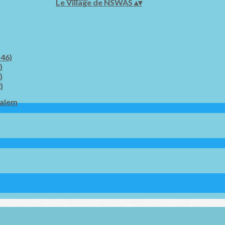
Le Village de NSWAS
▴
▾
 46)
)
)
)
salem