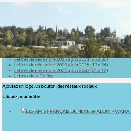
Exporter les lignes sélectionnées
Exporter toutes les colonnes
Exporter uniquement les colonnes affichées
Menu
<
>
Lettres de décembre 2021 à aujourd’hui (37 à 46)
Lettres de décembre 2015 à juin 2021 (25 à 36)
Lettres de décembre 2008 à juin 2015 (13 à 24)
Lettres de novembre 2001 à juin 2007 (01 à 12)
Lettres de la Colline
Ajoutez un logo, un bouton, des réseaux sociaux
Cliquez pour éditer