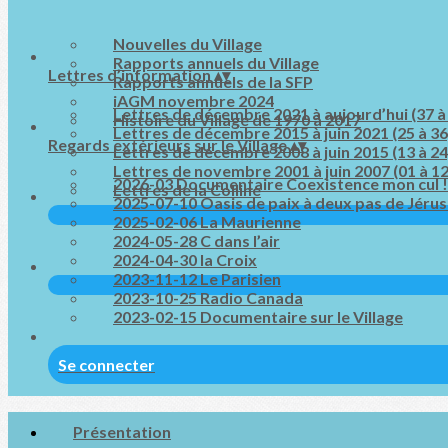
Nouvelles du Village
Rapports annuels du Village
Lettres d’information
▴
▾
Rapports annuels de la SFP
iAGM novembre 2024
Lettres de décembre 2021 à aujourd’hui (37 à
Histoire du Village de 1970 à 2017
Lettres de décembre 2015 à juin 2021 (25 à 36
Regards extérieurs sur le Village
▴
▾
Lettres de décembre 2008 à juin 2015 (13 à 24
Lettres de novembre 2001 à juin 2007 (01 à 12
2026-03 Documentaire Coexistence mon cul !
Lettres de la Colline
2025-07-10 Oasis de paix à deux pas de Jéru
2025-02-06 La Maurienne
2024-05-28 C dans l’air
2024-04-30 la Croix
2023-11-12 Le Parisien
2023-10-25 Radio Canada
2023-02-15 Documentaire sur le Village
Se connecter
Présentation