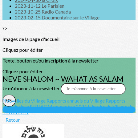
2023-11-12 Le Parisien
2023-10-25 Radio Canada
2023-02-15 Documentaire sur le Village
?>
Images de la page d'accueil
Cliquez pour éditer
Texte, bouton et/ou inscription à la newsletter
Cliquez pour éditer
NEVE SHALOM ~ WAHAT AS SALAM
Je m'abonne à la newsletter
Nouvelles du Village
Rapports annuels du Village
Rapports
OK
annuels de la SFP
iAGM novembre 2024
Histoire du Village de
1970 à 2017
Retour