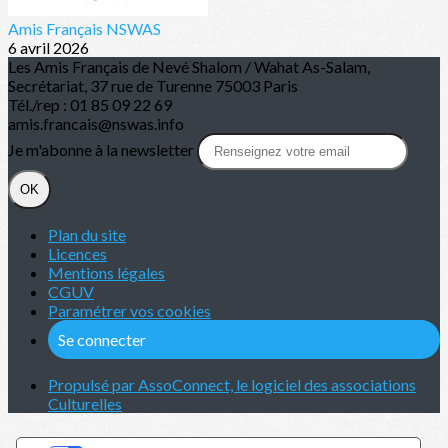
Amis Français NSWAS
6 avril 2026
Les Amis Français de Nevé Shalom / Wahat As-Salam,
Secrétariat, 37 rue de Turenne 75003 Paris
Tél./rep : 01 85 09 22 69
amis.francais@nswas.info
Je m'abonne à la newsletter
OK
Plan du site
Licences
Mentions légales
CGUV
Paramétrer vos cookies
Se connecter
Propulsé par AssoConnect, le logiciel des associations
Culturelles