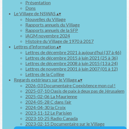
Présentation
Dons
Le Village de NSWAS
▴
▾
Nouvelles du Village
Rapports annuels du Village
Rapports annuels de la SFP
iAGM novembre 2024
Histoire du Village de 1970 à 2017
Lettres d’information
▴
▾
Lettres de décembre 2021 à aujourd’hui (37 à 46)
Lettres de décembre 2015 à juin 2021 (25 à 36)
Lettres de décembre 2008 à juin 2015 (13 à 24)
Lettres de novembre 2001 à juin 2007 (01 à 12)
Lettres de la Colline
Regards extérieurs sur le Village
▴
▾
2026-03 Documentaire Coexistence mon cul !
2025-07-10 Oasis de paix à deux pas de Jérusalem
2025-02-06 La Maurienne
2024-05-28 C dans l’air
2024-04-30 la Croix
2023-11-12 Le Parisien
2023-10-25 Radio Canada
2023-02-15 Documentaire sur le Village