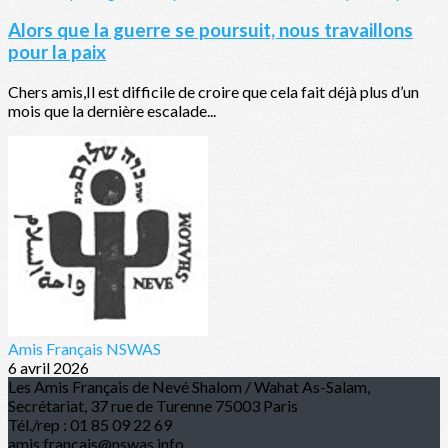
Alors que la guerre se poursuit, nous travaillons
pour la paix
Chers amis,Il est difficile de croire que cela fait déjà plus d’un
mois que la dernière escalade...
Amis Français NSWAS
6 avril 2026
Les Amis Français de Nevé Shalom / Wahat As-Salam,
Secrétariat, 37 rue de Turenne 75003 Paris
Tél./rep : 01 85 09 22 69
amis.francais@nswas.info