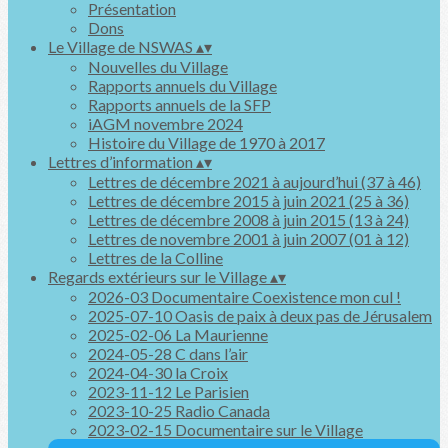
Présentation
Dons
Le Village de NSWAS
▴
▾
Nouvelles du Village
Rapports annuels du Village
Rapports annuels de la SFP
iAGM novembre 2024
Histoire du Village de 1970 à 2017
Lettres d’information
▴
▾
Lettres de décembre 2021 à aujourd’hui (37 à 46)
Lettres de décembre 2015 à juin 2021 (25 à 36)
Lettres de décembre 2008 à juin 2015 (13 à 24)
Lettres de novembre 2001 à juin 2007 (01 à 12)
Lettres de la Colline
Regards extérieurs sur le Village
▴
▾
2026-03 Documentaire Coexistence mon cul !
2025-07-10 Oasis de paix à deux pas de Jérusalem
2025-02-06 La Maurienne
2024-05-28 C dans l’air
2024-04-30 la Croix
2023-11-12 Le Parisien
2023-10-25 Radio Canada
2023-02-15 Documentaire sur le Village