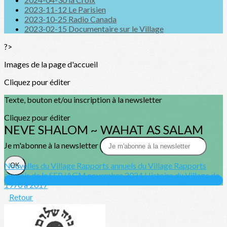
2023-11-12 Le Parisien
2023-10-25 Radio Canada
2023-02-15 Documentaire sur le Village
?>
Images de la page d'accueil
Cliquez pour éditer
Texte, bouton et/ou inscription à la newsletter
Cliquez pour éditer
NEVE SHALOM ~ WAHAT AS SALAM
Je m'abonne à la newsletter
Nouvelles du Village
Rapports annuels du Village
Rapports
OK
annuels de la SFP
iAGM novembre 2024
Histoire du Village de
1970 à 2017
Retour