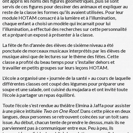
ont appris les noms des figures géométriques, puis se sont
servis de ces figures pour dessiner des animaux et expliquer au
reste de la classe les formes qu'ils avaient utilisées. Pour leur
module HOTAM consacré à la lumière et à l'illumination,
chaque enfant a choisi un modèle qui incarnait pour lui
l'illumination, a effectué des recherches sur cette personnalité
et a préparé un exposé à présenter à la classe.
La fête de fin d'année des élèves de sixième niveau a été
ponctuée de morceaux musicaux interprétés par les élèves de
musique ainsi que de lectures sur le thème des fêtes. Cette
classe a profité du beau temps pour s'installer dehors et
travailler en petits groupes sur leurs leçons HOTAM.
L'école a organisé une « journée de la santé » au cours de laquelle
différentes classes ont coupé des légumes pour préparer une
soupe et une salade, ont cuisiné du mujadara et ont invité toute
l'école à partager un repas équilibré.
Toute l'école s'est rendue au théâtre Elmina à Jaffa pour assister
à une pièce intitulée
Two on One Roof
. Dans cette pièce en deux
langues, deux personnes se retrouvent coincées sur un toit sans
issue. Au début, chacun tente de prendre le dessus, mais ils ne
parviennent pas à communiquer entre eux. Peu à peu, ils