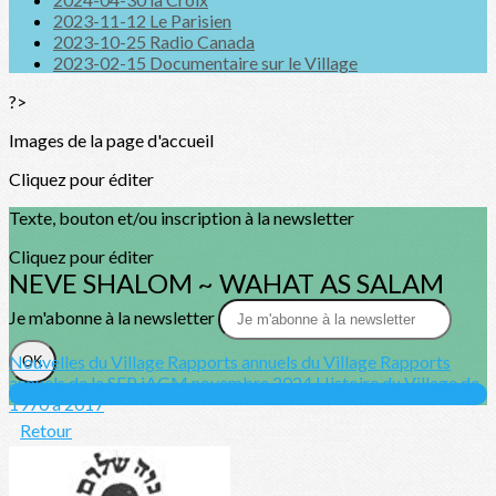
2023-11-12 Le Parisien
2023-10-25 Radio Canada
2023-02-15 Documentaire sur le Village
?>
Images de la page d'accueil
Cliquez pour éditer
Texte, bouton et/ou inscription à la newsletter
Cliquez pour éditer
NEVE SHALOM ~ WAHAT AS SALAM
Je m'abonne à la newsletter
Nouvelles du Village
Rapports annuels du Village
Rapports
OK
annuels de la SFP
iAGM novembre 2024
Histoire du Village de
1970 à 2017
Retour