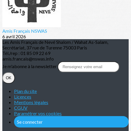
Amis Français NSWAS
6 avril 2026
Les Amis Français de Nevé Shalom / Wahat As-Salam,
Secrétariat, 37 rue de Turenne 75003 Paris
Tél./rep : 01 85 09 22 69
amis.francais@nswas.info
Je m'abonne à la newsletter
OK
Plan du site
Licences
Mentions légales
CGUV
Paramétrer vos cookies
Se connecter