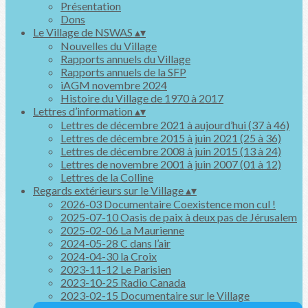
Présentation
Dons
Le Village de NSWAS
▴
▾
Nouvelles du Village
Rapports annuels du Village
Rapports annuels de la SFP
iAGM novembre 2024
Histoire du Village de 1970 à 2017
Lettres d’information
▴
▾
Lettres de décembre 2021 à aujourd’hui (37 à 46)
Lettres de décembre 2015 à juin 2021 (25 à 36)
Lettres de décembre 2008 à juin 2015 (13 à 24)
Lettres de novembre 2001 à juin 2007 (01 à 12)
Lettres de la Colline
Regards extérieurs sur le Village
▴
▾
2026-03 Documentaire Coexistence mon cul !
2025-07-10 Oasis de paix à deux pas de Jérusalem
2025-02-06 La Maurienne
2024-05-28 C dans l’air
2024-04-30 la Croix
2023-11-12 Le Parisien
2023-10-25 Radio Canada
2023-02-15 Documentaire sur le Village