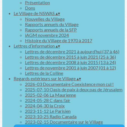
Présentation
Dons
Le Village de NSWAS
▴
▾
Nouvelles du Village
Rapports annuels du Village
Rapports annuels de la SFP
iAGM novembre 2024
Histoire du Village de 1970 à 2017
Lettres d’information
▴
▾
Lettres de décembre 2021 à aujourd’hui (37 à 46)
Lettres de décembre 2015 à juin 2021 (25 à 36)
Lettres de décembre 2008 à juin 2015 (13 à 24)
Lettres de novembre 2001 à juin 2007 (01 à 12)
Lettres de la Colline
Regards extérieurs sur le Village
▴
▾
2026-03 Documentaire Coexistence mon cul !
2025-07-10 Oasis de paix à deux pas de Jérusalem
2025-02-06 La Maurienne
2024-05-28 C dans l’air
2024-04-30 la Croix
2023-11-12 Le Parisien
2023-10-25 Radio Canada
2023-02-15 Documentaire sur le Village