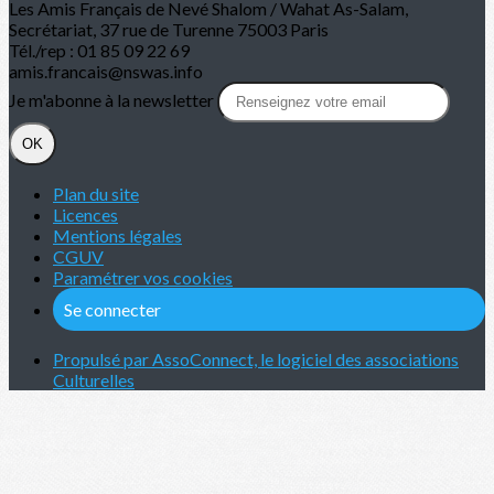
Les Amis Français de Nevé Shalom / Wahat As-Salam,
Secrétariat, 37 rue de Turenne 75003 Paris
Tél./rep : 01 85 09 22 69
amis.francais@nswas.info
Je m'abonne à la newsletter
OK
Plan du site
Licences
Mentions légales
CGUV
Paramétrer vos cookies
Se connecter
Propulsé par AssoConnect, le logiciel des associations
Culturelles