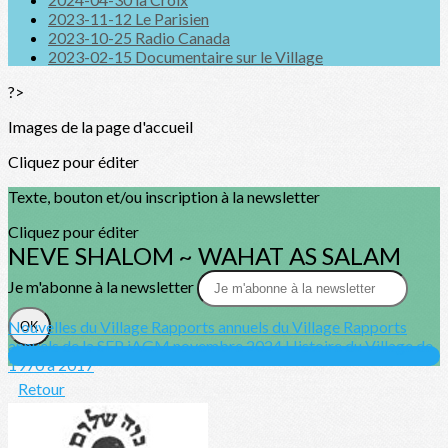
2023-11-12 Le Parisien
2023-10-25 Radio Canada
2023-02-15 Documentaire sur le Village
?>
Images de la page d'accueil
Cliquez pour éditer
Texte, bouton et/ou inscription à la newsletter
Cliquez pour éditer
NEVE SHALOM ~ WAHAT AS SALAM
Je m'abonne à la newsletter
Nouvelles du Village
Rapports annuels du Village
Rapports
OK
annuels de la SFP
iAGM novembre 2024
Histoire du Village de
1970 à 2017
Retour