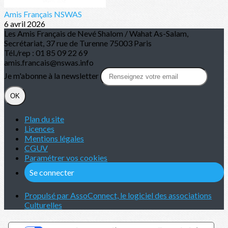
Amis Français NSWAS
6 avril 2026
Les Amis Français de Nevé Shalom / Wahat As-Salam,
Secrétariat, 37 rue de Turenne 75003 Paris
Tél./rep : 01 85 09 22 69
amis.francais@nswas.info
Je m'abonne à la newsletter
OK
Plan du site
Licences
Mentions légales
CGUV
Paramétrer vos cookies
Se connecter
Propulsé par AssoConnect, le logiciel des associations
Culturelles