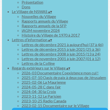
Présentation
Dons
Le Village de NSWAS
▴
▾
Nouvelles du Village
Rapports annuels du Village
Rapports annuels de la SFP
iAGM novembre 2024
Histoire du Village de 1970 à 2017
Lettres d’information
▴
▾
Lettres de décembre 2021 à aujourd’hui (37 à 46)
Lettres de décembre 2015 à juin 2021 (25 à 36)
Lettres de décembre 2008 à juin 2015 (13 à 24)
Lettres de novembre 2001 à juin 2007 (01 à 12)
Lettres de la Colline
Regards extérieurs sur le Village
▴
▾
2026-03 Documentaire Coexistence mon cul !
2025-07-10 Oasis de paix à deux pas de Jérusalem
2025-02-06 La Maurienne
2024-05-28 C dans l’air
2024-04-30 la Croix
2023-11-12 Le Parisien
2023-10-25 Radio Canada
2023-02-15 Documentaire sur le Village