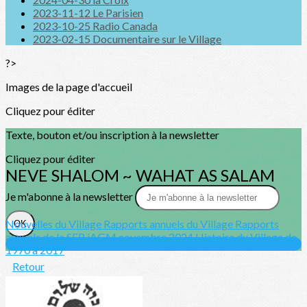
2023-11-12 Le Parisien
2023-10-25 Radio Canada
2023-02-15 Documentaire sur le Village
?>
Images de la page d'accueil
Cliquez pour éditer
Texte, bouton et/ou inscription à la newsletter
Cliquez pour éditer
NEVE SHALOM ~ WAHAT AS SALAM
Je m'abonne à la newsletter
Nouvelles du Village
Rapports annuels du Village
Rapports
OK
annuels de la SFP
iAGM novembre 2024
Histoire du Village de
1970 à 2017
Retour