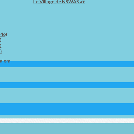
Le Village de NSWAS
▴
▾
 46)
)
)
)
salem