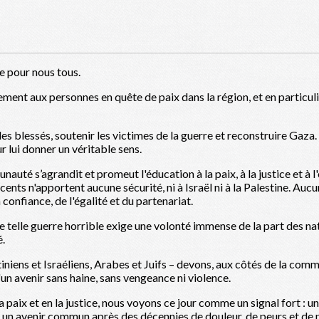
 pour nous tous.
ment aux personnes en quête de paix dans la région, et en particu
 les blessés, soutenir les victimes de la guerre et reconstruire Gaz
r lui donner un véritable sens.
uté s’agrandit et promeut l'éducation à la paix, à la justice et à l
cents n'apportent aucune sécurité, ni à Israël ni à la Palestine. Auc
 confiance, de l'égalité et du partenariat.
e telle guerre horrible exige une volonté immense de la part des nat
é.
tiniens et Israéliens, Arabes et Juifs – devons, aux côtés de la com
un avenir sans haine, sans vengeance ni violence.
la paix et en la justice, nous voyons ce jour comme un signal fort : 
n un avenir commun après des décennies de douleur, de peurs et de 