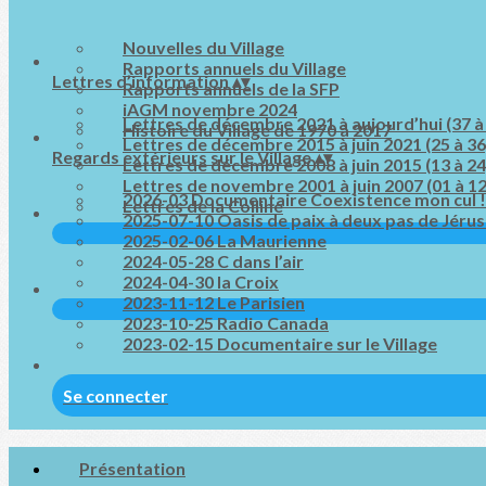
Nouvelles du Village
Rapports annuels du Village
Lettres d’information
▴
▾
Rapports annuels de la SFP
iAGM novembre 2024
Lettres de décembre 2021 à aujourd’hui (37 à
Histoire du Village de 1970 à 2017
Lettres de décembre 2015 à juin 2021 (25 à 36
Regards extérieurs sur le Village
▴
▾
Lettres de décembre 2008 à juin 2015 (13 à 24
Lettres de novembre 2001 à juin 2007 (01 à 12
2026-03 Documentaire Coexistence mon cul !
Lettres de la Colline
2025-07-10 Oasis de paix à deux pas de Jéru
2025-02-06 La Maurienne
2024-05-28 C dans l’air
2024-04-30 la Croix
2023-11-12 Le Parisien
2023-10-25 Radio Canada
2023-02-15 Documentaire sur le Village
Se connecter
Présentation