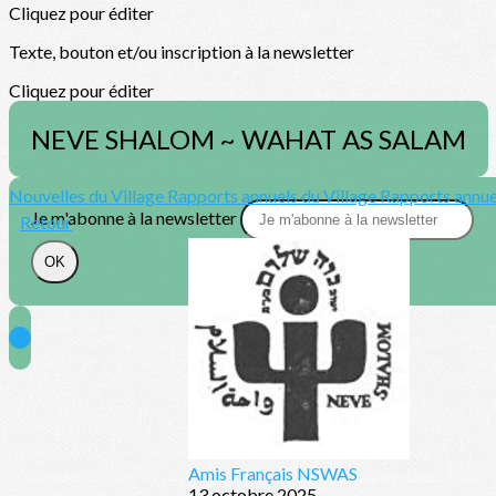
Cliquez pour éditer
Texte, bouton et/ou inscription à la newsletter
Cliquez pour éditer
NEVE SHALOM ~ WAHAT AS SALAM
Nouvelles du Village
Rapports annuels du Village
Rapports annue
Je m'abonne à la newsletter
Retour
OK
Amis Français NSWAS
13 octobre 2025