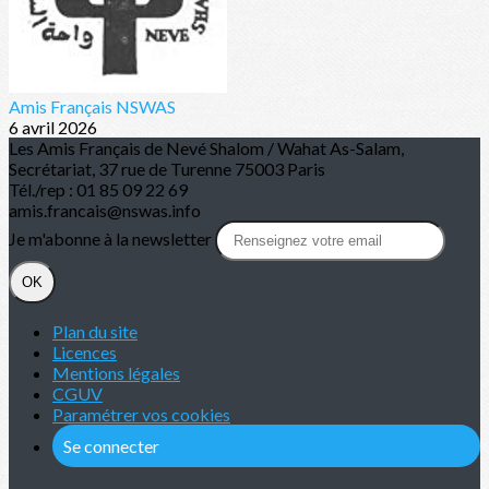
Amis Français NSWAS
6 avril 2026
Les Amis Français de Nevé Shalom / Wahat As-Salam,
Secrétariat, 37 rue de Turenne 75003 Paris
Tél./rep : 01 85 09 22 69
amis.francais@nswas.info
Je m'abonne à la newsletter
OK
Plan du site
Licences
Mentions légales
CGUV
Paramétrer vos cookies
Se connecter