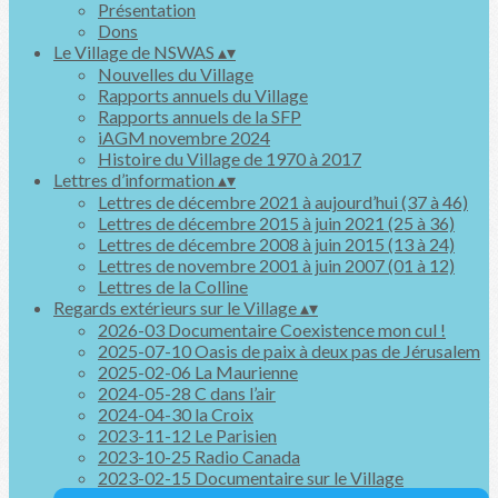
Présentation
Dons
Le Village de NSWAS
▴
▾
Nouvelles du Village
Rapports annuels du Village
Rapports annuels de la SFP
iAGM novembre 2024
Histoire du Village de 1970 à 2017
Lettres d’information
▴
▾
Lettres de décembre 2021 à aujourd’hui (37 à 46)
Lettres de décembre 2015 à juin 2021 (25 à 36)
Lettres de décembre 2008 à juin 2015 (13 à 24)
Lettres de novembre 2001 à juin 2007 (01 à 12)
Lettres de la Colline
Regards extérieurs sur le Village
▴
▾
2026-03 Documentaire Coexistence mon cul !
2025-07-10 Oasis de paix à deux pas de Jérusalem
2025-02-06 La Maurienne
2024-05-28 C dans l’air
2024-04-30 la Croix
2023-11-12 Le Parisien
2023-10-25 Radio Canada
2023-02-15 Documentaire sur le Village