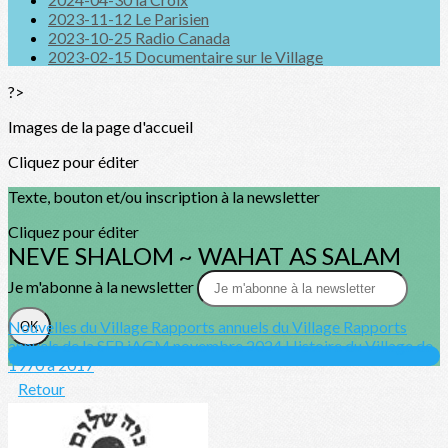
2023-11-12 Le Parisien
2023-10-25 Radio Canada
2023-02-15 Documentaire sur le Village
?>
Images de la page d'accueil
Cliquez pour éditer
Texte, bouton et/ou inscription à la newsletter
Cliquez pour éditer
NEVE SHALOM ~ WAHAT AS SALAM
Je m'abonne à la newsletter
Nouvelles du Village
Rapports annuels du Village
Rapports
OK
annuels de la SFP
iAGM novembre 2024
Histoire du Village de
1970 à 2017
Retour