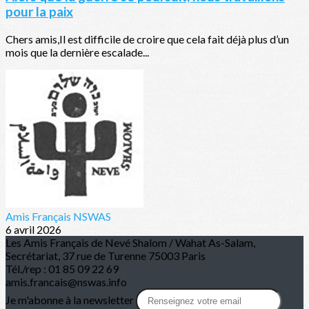
pour la paix
Chers amis,Il est difficile de croire que cela fait déjà plus d’un
mois que la dernière escalade...
Amis Français NSWAS
6 avril 2026
Les Amis Français de Nevé Shalom / Wahat As-Salam,
Secrétariat, 37 rue de Turenne 75003 Paris
Tél./rep : 01 85 09 22 69
amis.francais@nswas.info
Je m'abonne à la newsletter