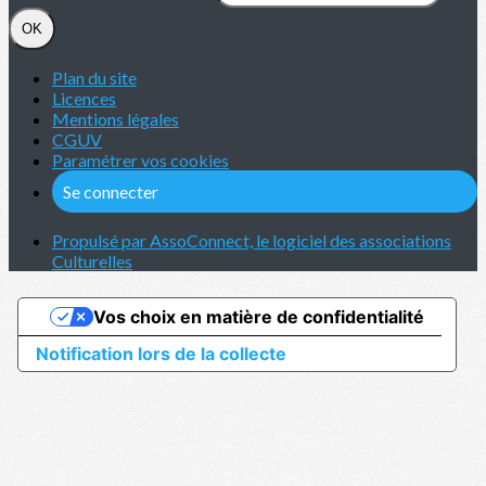
OK
Plan du site
Licences
Mentions légales
CGUV
Paramétrer vos cookies
Se connecter
Propulsé par AssoConnect, le logiciel des associations
Culturelles
Vos choix en matière de confidentialité
Notification lors de la collecte