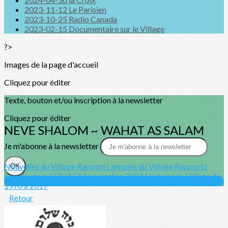
2023-11-12 Le Parisien
2023-10-25 Radio Canada
2023-02-15 Documentaire sur le Village
?>
Images de la page d'accueil
Cliquez pour éditer
Texte, bouton et/ou inscription à la newsletter
Cliquez pour éditer
NEVE SHALOM ~ WAHAT AS SALAM
Je m'abonne à la newsletter
Nouvelles du Village
Rapports annuels du Village
Rapports
OK
annuels de la SFP
iAGM novembre 2024
Histoire du Village de
1970 à 2017
Retour