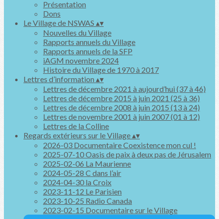
Présentation
Dons
Le Village de NSWAS
▴
▾
Nouvelles du Village
Rapports annuels du Village
Rapports annuels de la SFP
iAGM novembre 2024
Histoire du Village de 1970 à 2017
Lettres d’information
▴
▾
Lettres de décembre 2021 à aujourd’hui (37 à 46)
Lettres de décembre 2015 à juin 2021 (25 à 36)
Lettres de décembre 2008 à juin 2015 (13 à 24)
Lettres de novembre 2001 à juin 2007 (01 à 12)
Lettres de la Colline
Regards extérieurs sur le Village
▴
▾
2026-03 Documentaire Coexistence mon cul !
2025-07-10 Oasis de paix à deux pas de Jérusalem
2025-02-06 La Maurienne
2024-05-28 C dans l’air
2024-04-30 la Croix
2023-11-12 Le Parisien
2023-10-25 Radio Canada
2023-02-15 Documentaire sur le Village